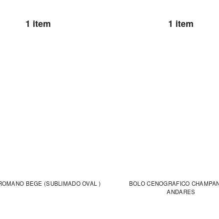
1 item
1 item
PAINEL ROMANO BEGE (SUBLIMADO OVAL )
BOLO CENOGRAFICO CHAMPAN
ANDARES