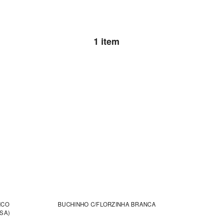
1 item
NCO
BUCHINHO C/FLORZINHA BRANCA
SA)