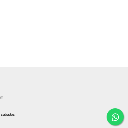
om
s sábados