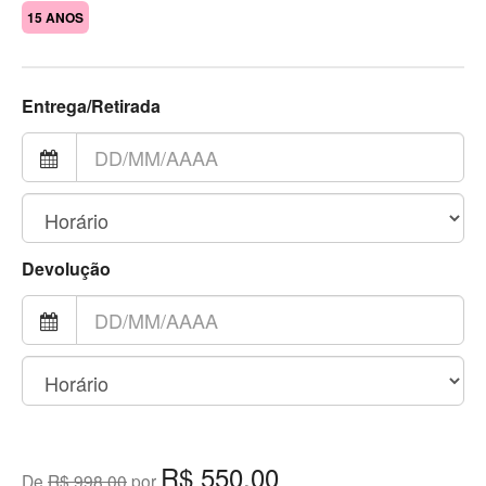
15 ANOS
Entrega/Retirada
Devolução
R$ 550,00
De
R$ 998,00
por